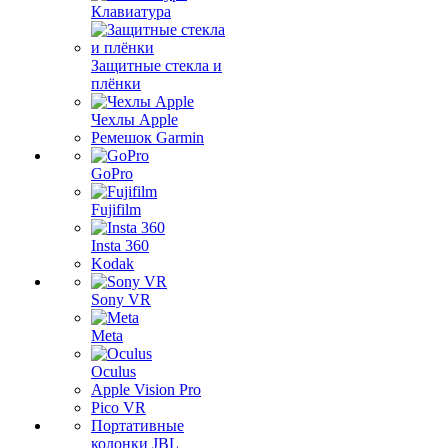
Клавиатура
Защитные стекла и
плёнки
Чехлы Apple
Ремешок Garmin
GoPro
Fujifilm
Insta 360
Kodak
Sony VR
Meta
Oculus
Apple Vision Pro
Pico VR
Портативные
колонки JBL