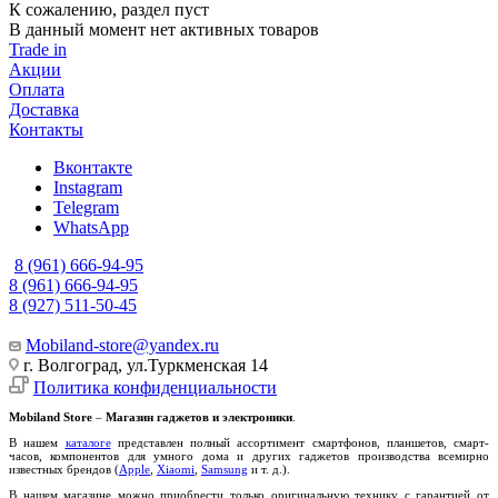
К сожалению, раздел пуст
В данный момент нет активных товаров
Trade in
Акции
Оплата
Доставка
Контакты
Вконтакте
Instagram
Telegram
WhatsApp
8 (961) 666-94-95
8 (961) 666-94-95
8 (927) 511-50-45
Mobiland-store@yandex.ru
г. Волгоград, ул.Туркменская 14
Политика конфиденциальности
Mobiland Store
–
Магазин гаджетов и электроники
.
В нашем
каталоге
представлен полный ассортимент смартфонов, планшетов, смарт-
часов, компонентов для умного дома и других гаджетов производства всемирно
известных брендов (
Apple
,
Xiaomi
,
Samsung
и т. д.).
В нашем магазине можно приобрести только оригинальную технику с гарантией от