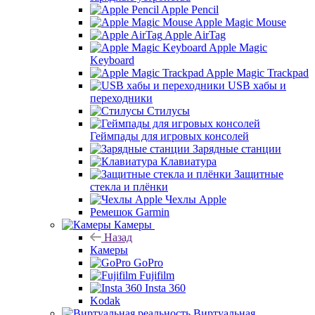
Apple Pencil
Apple Magic Mouse
Apple AirTag
Apple Magic
Keyboard
Apple Magic Trackpad
USB хабы и
переходники
Стилусы
Геймпады для игровых консолей
Зарядные станции
Клавиатура
Защитные
стекла и плёнки
Чехлы Apple
Ремешок Garmin
Камеры
Назад
Камеры
GoPro
Fujifilm
Insta 360
Kodak
Виртуальная