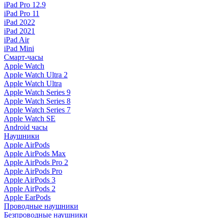
iPad Pro 12.9
iPad Pro 11
iPad 2022
iPad 2021
iPad Air
iPad Mini
Смарт-часы
Apple Watch
Apple Watch Ultra 2
Apple Watch Ultra
Apple Watch Series 9
Apple Watch Series 8
Apple Watch Series 7
Apple Watch SE
Android часы
Наушники
Apple AirPods
Apple AirPods Max
Apple AirPods Pro 2
Apple AirPods Pro
Apple AirPods 3
Apple AirPods 2
Apple EarPods
Проводные наушники
Безпроводные наушники