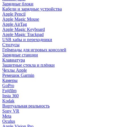
Зарядные блоки
Кабели и зарядные устройства
Apple Pencil
Apple Magic Mouse
Apple AirTag
Apple Magic Keyboard
Apple Magic Trackpad
USB хабы и переходники
Стилусы
Геймпады для игровых консолей
Зарядные станции
Клавиатура
Защитные стекла и плёнки
Чехлы Apple
Ремешок Garmin
Камеры
GoPro
Fujifilm
Insta 360
Kodak
Виртуальная реальность
Sony VR
Meta
Oculus
Apple Vision Pro