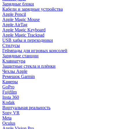
Зарядные блоки
Кабели и зарядные устройства
Apple Pencil
Apple Magic Mouse
Apple AirTag
Apple Magic Keyboard
Apple Magic Trackpad
USB хабы и переходники
Стилусы
Геймпады для игровых консолей
Зарядные станции
Клавиатура
Защитные стекла и плёнки
Чехлы Apple
Ремешок Garmin
Камеры
GoPro
Fujifilm
Insta 360
Kodak
Виртуальная реальность
Sony VR
Meta
Oculus
Apple Vision Pro