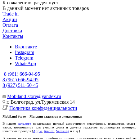
К сожалению, раздел пуст
В данный момент нет активных товаров
Trade in
Акции
Оплата
Доставка
Контакты
Вконтакте
Instagram
Telegram
WhatsApp
8 (961) 666-94-95
8 (961) 666-94-95
8 (927) 511-50-45
Mobiland-store@yandex.ru
г. Волгоград, ул.Туркменская 14
Политика конфиденциальности
Mobiland Store
–
Магазин гаджетов и электроники
.
В нашем
каталоге
представлен полный ассортимент смартфонов, планшетов, смарт-
часов, компонентов для умного дома и других гаджетов производства всемирно
известных брендов (
Apple
,
Xiaomi
,
Samsung
и т. д.).
В нашем магазине можно приобрести только оригинальную технику с гарантией от