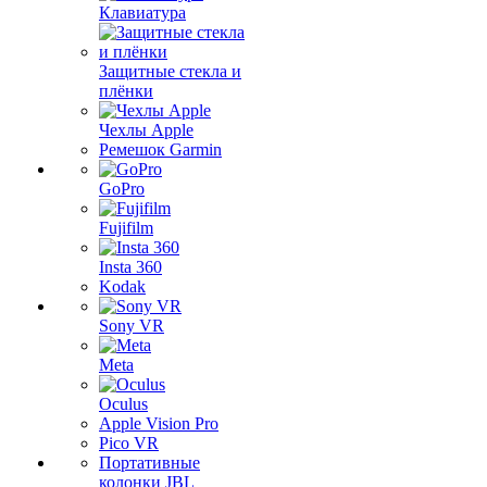
Клавиатура
Защитные стекла и
плёнки
Чехлы Apple
Ремешок Garmin
GoPro
Fujifilm
Insta 360
Kodak
Sony VR
Meta
Oculus
Apple Vision Pro
Pico VR
Портативные
колонки JBL