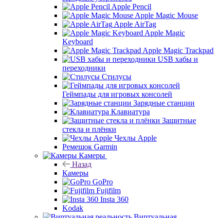
Apple Pencil
Apple Magic Mouse
Apple AirTag
Apple Magic
Keyboard
Apple Magic Trackpad
USB хабы и
переходники
Стилусы
Геймпады для игровых консолей
Зарядные станции
Клавиатура
Защитные
стекла и плёнки
Чехлы Apple
Ремешок Garmin
Камеры
Назад
Камеры
GoPro
Fujifilm
Insta 360
Kodak
Виртуальная