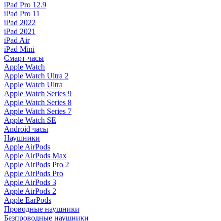
iPad Pro 12.9
iPad Pro 11
iPad 2022
iPad 2021
iPad Air
iPad Mini
Смарт-часы
Apple Watch
Apple Watch Ultra 2
Apple Watch Ultra
Apple Watch Series 9
Apple Watch Series 8
Apple Watch Series 7
Apple Watch SE
Android часы
Наушники
Apple AirPods
Apple AirPods Max
Apple AirPods Pro 2
Apple AirPods Pro
Apple AirPods 3
Apple AirPods 2
Apple EarPods
Проводные наушники
Безпроводные наушники