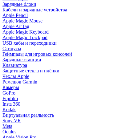
Зарядные блоки
Кабели и зарядные устройства
Apple Pencil
Apple Magic Mouse
Apple AirTag
Apple Magic Keyboard
Apple Magic Trackpad
USB хабы и переходники
Стилусы
Геймпады для игровых консолей
Зарядные станции
Клавиатура
Защитные стекла и плёнки
Чехлы Apple
Ремешок Garmin
Камеры
GoPro
Fujifilm
Insta 360
Kodak
Виртуальная реальность
Sony VR
Meta
Oculus
Apple Vision Pro