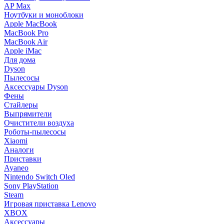
AP Max
Ноутбуки и моноблоки
Apple MacBook
MacBook Pro
MacBook Air
Apple iMac
Для дома
Dyson
Пылесосы
Аксессуары Dyson
Фены
Стайлеры
Выпрямители
Очистители воздуха
Роботы-пылесосы
Xiaomi
Аналоги
Приставки
Ayaneo
Nintendo Switch Oled
Sony PlayStation
Steam
Игровая приставка Lenovo
XBOX
Аксессуары