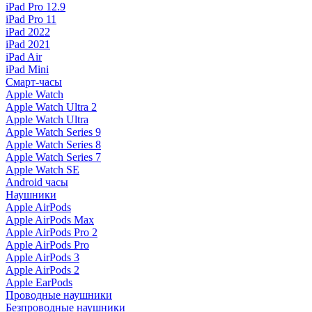
iPad Pro 12.9
iPad Pro 11
iPad 2022
iPad 2021
iPad Air
iPad Mini
Смарт-часы
Apple Watch
Apple Watch Ultra 2
Apple Watch Ultra
Apple Watch Series 9
Apple Watch Series 8
Apple Watch Series 7
Apple Watch SE
Android часы
Наушники
Apple AirPods
Apple AirPods Max
Apple AirPods Pro 2
Apple AirPods Pro
Apple AirPods 3
Apple AirPods 2
Apple EarPods
Проводные наушники
Безпроводные наушники