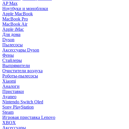
AP Max
Ноутбуки и моноблоки
Apple MacBook
MacBook Pro
MacBook Air
Apple iMac
Для дома
Dyson
Пылесосы
Аксессуары Dyson
Фены
Стайлеры
Выпрямители
Очистители воздуха
Роботы-пылесосы
Xiaomi
Аналоги
Приставки
Ayaneo
Nintendo Switch Oled
Sony PlayStation
Steam
Игровая приставка Lenovo
XBOX
Аксессуары