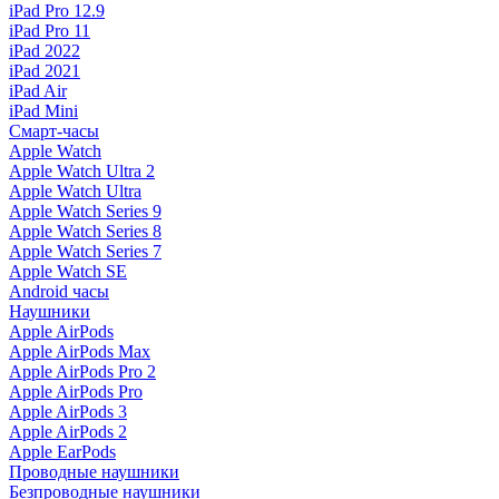
iPad Pro 12.9
iPad Pro 11
iPad 2022
iPad 2021
iPad Air
iPad Mini
Смарт-часы
Apple Watch
Apple Watch Ultra 2
Apple Watch Ultra
Apple Watch Series 9
Apple Watch Series 8
Apple Watch Series 7
Apple Watch SE
Android часы
Наушники
Apple AirPods
Apple AirPods Max
Apple AirPods Pro 2
Apple AirPods Pro
Apple AirPods 3
Apple AirPods 2
Apple EarPods
Проводные наушники
Безпроводные наушники