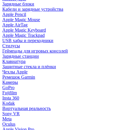
Зарядные блоки
Кабели и зарядные устройства
Apple Pencil
Apple Magic Mouse
Apple AirTag
Apple Magic Keyboard
Apple Magic Trackpad
USB хабы и переходники
Стилусы
Геймпады для игровых консолей
Зарядные станции
Клавиатура
Защитные стекла и плёнки
Чехлы Apple
Ремешок Garmin
Камеры
GoPro
Fujifilm
Insta 360
Kodak
Виртуальная реальность
Sony VR
Meta
Oculus
Apple Vision Pro